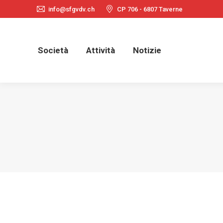
info@sfgvdv.ch
CP 706 - 6807 Taverne
Società
Attività
Notizie
Società
Attività
Notizie