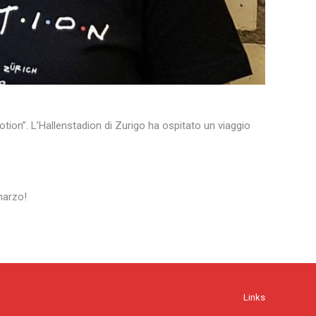
otion”. L’Hallenstadion di Zurigo ha ospitato un viaggio
marzo!
Links