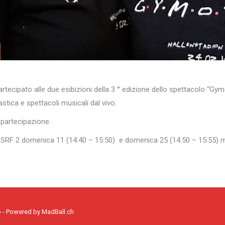
tecipato alle due esibizioni della 3 ° edizione dello spettacolo “Gym
tica e spettacoli musicali dal vivo.
o partecipazione.
 SRF 2 domenica 11 (14:40 – 15:50) e domenica 25 (14:50 – 15:55) 
o - Powered by
MadBall.ch