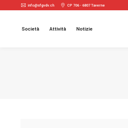
info@sfgvdv.ch
CP 706 - 6807 Taverne
Società
Attività
Notizie
Società
Attività
Notizie