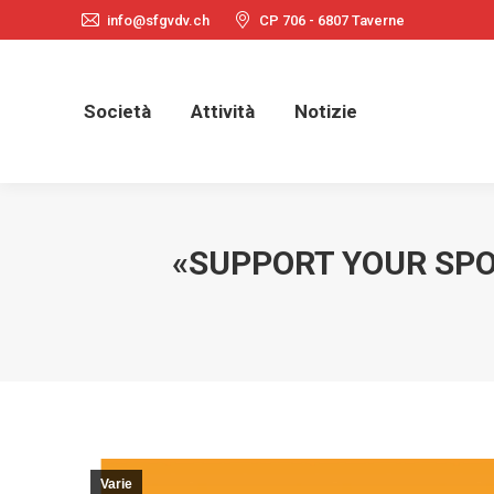
info@sfgvdv.ch
CP 706 - 6807 Taverne
Società
Attività
Notizie
Società
Attività
Notizie
«SUPPORT YOUR SPO
Varie