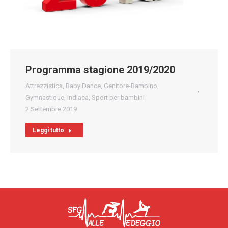
Programma stagione 2019/2020
Attrezzistica
,
Baby Dance
,
Genitore-Bambino
,
Gymnastique
,
Indiaca
,
Sport per bambini
2 Settembre 2019
Leggi tutto