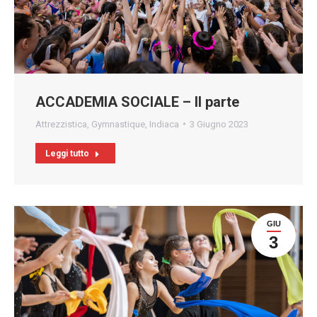
ACCADEMIA SOCIALE – II parte
Attrezzistica
,
Gymnastique
,
Indiaca
3 Giugno 2023
Leggi tutto
GIU
3