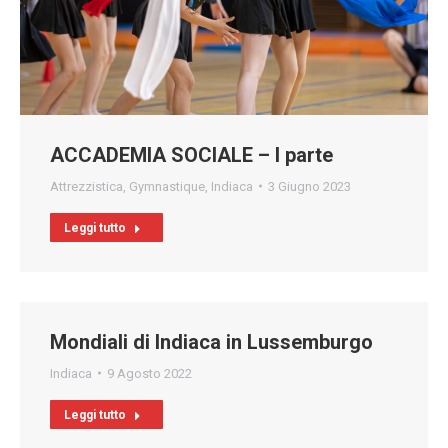
ACCADEMIA SOCIALE – I parte
Attrezzistica
,
Gymnastique
,
Indiaca
3 Giugno 2023
Leggi tutto
Mondiali di Indiaca in Lussemburgo
Indiaca
9 Agosto 2022
Leggi tutto